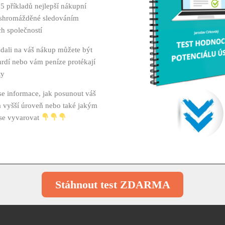
a rychle
15 příkladů nejlepší nákupní
ashromážděné sledováním
h společností
 zdali na váš nákup můžete být
Tato sekce je pouze pro členy. Pokud jste členem,
rdí nebo vám peníze protékají
vložte prosím své přihlašovací údaje a přihlaste se.
ty
se informace, jak posunout váš
 vyšší úroveň nebo také jakým
se vyvarovat
Stáhnout test ZDARMA