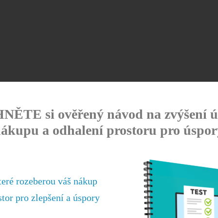
ĚTE si ověřený návod na zvýšení ú
ákupu a odhalení prostoru pro úspor
Videokurz 10 tipů, jak
teré rozeberou váš nákup
realizovat úspory snadno
stor pro zlepšení a úspory