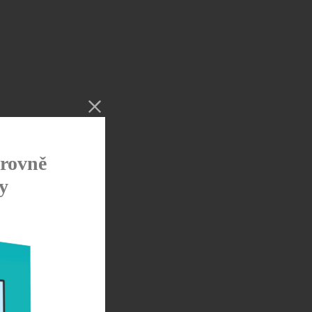
rovně
y