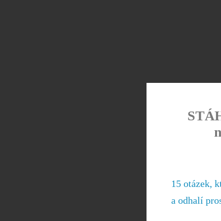
STÁHN
n
15 otázek, k
a odhalí pro