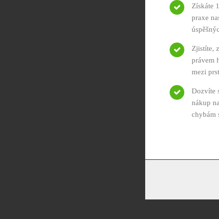
Získáte 
praxe n
úspěšnýc
Zjistíte,
právem h
mezi prs
Dozvíte 
nákup na
chybám 