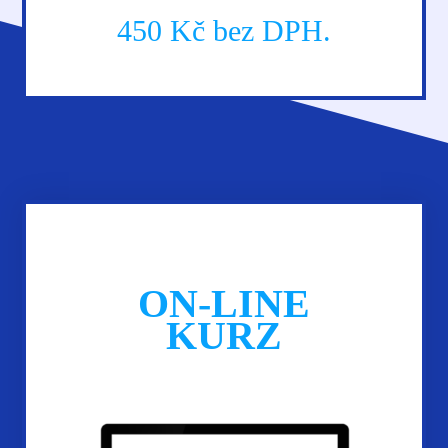
450 Kč bez DPH.
ON-LINE
KURZ