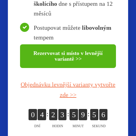
školícího
dne s přístupem na 12
měsíců
Postupovat můžete
libovolným
tempem
Rezervovat si místo v levnější
variantě >>
Objednávku levnější varianty vytvořte
zde >>
0
4
2
3
5
9
5
6
DNÍ
HODIN
MINUT
SEKUND