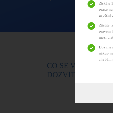
Získáte 
praxe n
úspěšnýc
Zjistíte,
právem h
mezi prs
Dozvíte 
nákup na
chybám 
CO SE VE VIDEO
DOZVÍTE