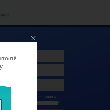
rovně
y
ních sdělení firmy BENEFICO.
Souhlas
naleznete zde.
*
 ochrany osobních údajů