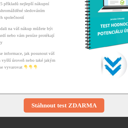
15 příkladů nejlepší nákupní
Chci
ashromážděné sledováním
h společností
 zdali na váš nákup můžete být
rdí nebo vám peníze protékají
ty
Co odlišuje skute
se informace, jak posunout váš
oddělení
 vyšší úroveň nebo také jakým
se vyvarovat
KURZU
Jaké postupy jeji
Na jaké čtyři klí
Stáhnout test ZDARMA