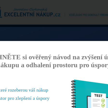
ĚTE si ověřený návod na zvýšení ú
kurz
ákupu a odhalení prostoru pro úspor
ÚSPĚŠNÉ
PU
teré rozeberou váš nákup
letou zkušeností
Souhlasím se zasíláním
obchod
stor pro zlepšení a úspory
můžete kdykoliv odvolat. Zásady