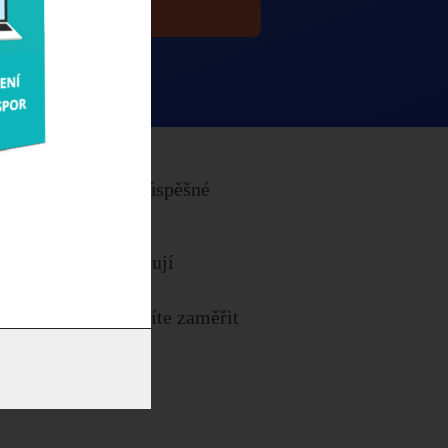
 se podívat
čně dobré a trvale úspěšné
ch manažeři uplatňují
čové oblasti se musíte zaměřit